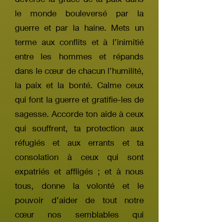
le monde bouleversé par la
guerre et par la haine. Mets un
terme aux conflits et à l’inimitié
entre les hommes et répands
dans le cœur de chacun l’humilité,
la paix et la bonté. Calme ceux
qui font la guerre et gratifie-les de
sagesse. Accorde ton aide à ceux
qui souffrent, ta protection aux
réfugiés et aux errants et ta
consolation à ceux qui sont
expatriés et affligés ; et à nous
tous, donne la volonté et le
pouvoir d’aider de tout notre
cœur nos semblables qui