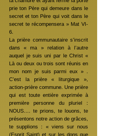
ta chambre et ayant fermé la porte
prie ton Père qui demeure dans le
secret et ton Père qui voit dans le
secret te récompensera » Mat VI-
6.
La prière communautaire s’inscrit
dans « ma » relation à l’autre
auquel je suis uni par le Christ «
Là ou deux ou trois sont réunis en
mon nom je suis parmi eux » .
C’est la prière « liturgique »,
action-prière commune. Une prière
qui est toute entière exprimée à
première personne du pluriel :
NOUS…. te prions, te louons, te
présentons notre action de grâces,
te supplions : « viens sur nous
(Esprit Saint) et sur les dons que