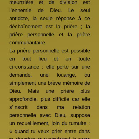
meurtrière et de division est
l’ennemie de Dieu. Le seul
antidote, la seule réponse à ce
déchaînement est la prière ; la
prière personnelle et la prière
communautaire.
La prière personnelle est possible
en tout lieu et en toute
circonstance ; elle porte sur une
demande, une louange, ou
simplement une brève mémoire de
Dieu. Mais une prière plus
approfondie, plus difficile car elle
s’inscrit dans ma relation
personnelle avec Dieu, suppose
un recueillement, loin du tumulte :
« quand tu veux prier entre dans