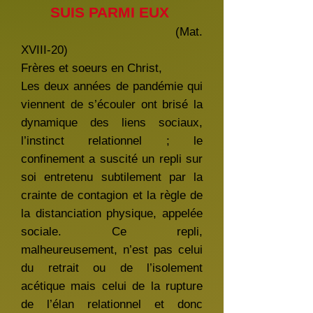
SUIS PARMI EUX
(Mat.
XVIII-20)
Frères et soeurs en Christ,
Les deux années de pandémie qui
viennent de s’écouler ont brisé la
dynamique des liens sociaux,
l’instinct relationnel ; le
confinement a suscité un repli sur
soi entretenu subtilement par la
crainte de contagion et la règle de
la distanciation physique, appelée
sociale. Ce repli,
malheureusement, n’est pas celui
du retrait ou de l’isolement
acétique mais celui de la rupture
de l’élan relationnel et donc