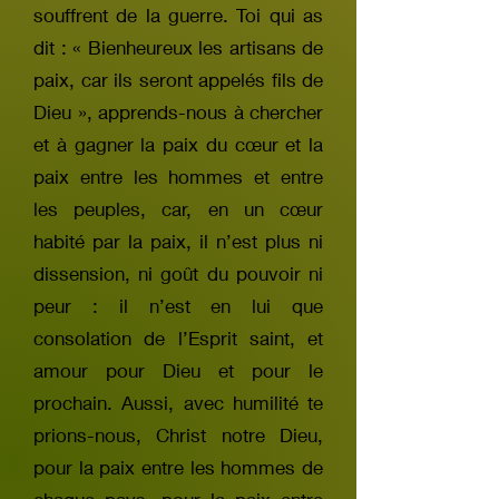
souffrent de la guerre. Toi qui as
dit : « Bienheureux les artisans de
paix, car ils seront appelés fils de
Dieu », apprends-nous à chercher
et à gagner la paix du cœur et la
paix entre les hommes et entre
les peuples, car, en un cœur
habité par la paix, il n’est plus ni
dissension, ni goût du pouvoir ni
peur : il n’est en lui que
consolation de l’Esprit saint, et
amour pour Dieu et pour le
prochain. Aussi, avec humilité te
prions-nous, Christ notre Dieu,
pour la paix entre les hommes de