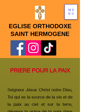
ME
NU
EGLISE ORTHODOXE
SAINT HERMOGENE
PRIERE POUR LA PAIX
Seigneur Jésus Christ notre Dieu,
Toi qui es la source de la vie et de
la paix au ciel et sur la terre,
déverse la grâce de ta paix dans