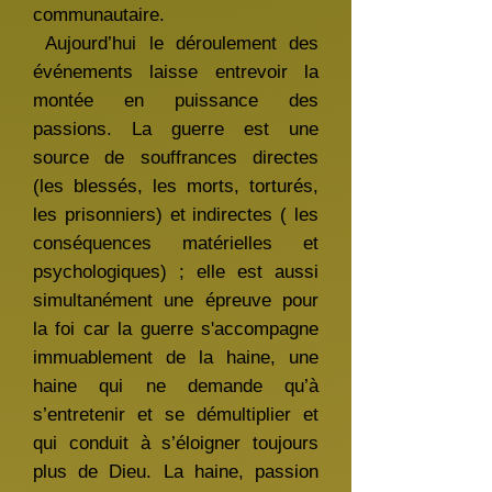
communautaire.
Aujourd’hui le déroulement des
événements laisse entrevoir la
montée en puissance des
passions. La guerre est une
source de souffrances directes
(les blessés, les morts, torturés,
les prisonniers) et indirectes ( les
conséquences matérielles et
psychologiques) ; elle est aussi
simultanément une épreuve pour
la foi car la guerre s'accompagne
immuablement de la haine, une
haine qui ne demande qu’à
s’entretenir et se démultiplier et
qui conduit à s’éloigner toujours
plus de Dieu. La haine, passion