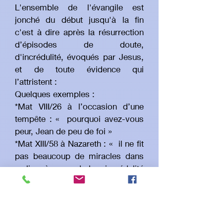
L'ensemble de l'évangile est
jonché du début jusqu'à la fin
c'est à dire après la résurrection
d’épisodes de doute,
d'incrédulité, évoqués par Jesus,
et de toute évidence qui
l’attristent :
Quelques exemples :
*Mat VIII/26 à l’occasion d’une
tempête : « pourquoi avez-vous
peur, Jean de peu de foi »
*Mat XIII/58 à Nazareth : « il ne fit
pas beaucoup de miracles dans
ce lieu, à cause de leur incrédulité
»
*Mat XVI/8 : pourquoi raisonnez
vous en vous même, gens de peu
de foi