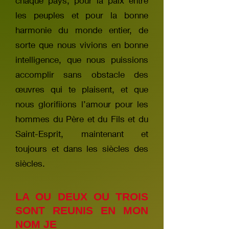
chaque pays, pour la paix entre
les peuples et pour la bonne
harmonie du monde entier, de
sorte que nous vivions en bonne
intelligence, que nous puissions
accomplir sans obstacle des
œuvres qui te plaisent, et que
nous glorifiions l’amour pour les
hommes du Père et du Fils et du
Saint-Esprit, maintenant et
toujours et dans les siècles des
siècles.
LA OU DEUX OU TROIS
SONT REUNIS EN MON
NOM JE