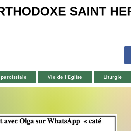
ORTHODOXE SAINT H
 paroissiale
Vie de l'Eglise
Liturgie