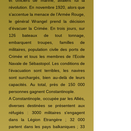
et officiers de marine, avaient fui la
révolution. En novembre 1920, alors que
s’accentue la menace de l’Armée Rouge,
le général Wrangel prend la décision
d’évacuer la Crimée. En trois jours, sur
126 bateaux de tout tonnage,
embarquent troupes, familles de
militaires, population civile des ports de
Crimée et tous les membres de l’Ecole
Navale de Sébastopol. Les conditions de
l’évacuation sont terribles, les navires
sont surchargés, bien au-delà de leurs
capacités. Au total, près de 150 000
personnes gagnent Constantinople.
A Constantinople, occupée par les Alliés,
diverses destinées se présentent aux
réfugiés : 3000 militaires s'engagent
dans la Légion Etrangère ; 32 000
partent dans les pays balkaniques ; 33