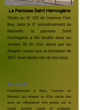
La Paroisse Saint Hermogène
Située au N° 100 de l’avenue Clot-
Bey, dans le 8° arrondissement de
Marseille, la paroisse Saint
Hermogène a été fondée dans les
années 30 du XXe siècle par les
émigrés russes que la révolution de
1917 avait rejetés loin de leur pays.
Le contexte
Contrairement à Nice, Cannes ou
Menton, qui étaient au XIXe siècle des
lieux de villégiature très prisés par la
haute société russe et anglaise,