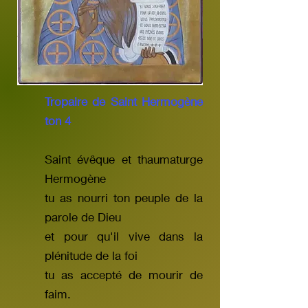
Tropaire de Saint Hermogène
ton 4
Saint évêque et thaumaturge
Hermogène
tu as nourri ton peuple de la
parole de Dieu
et pour qu'il vive dans la
plénitude de la foi
tu as accepté de mourir de
faim.