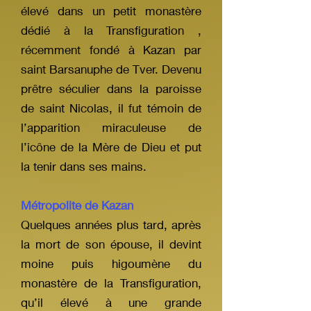
élevé dans un petit monastère
dédié à la Transfiguration ,
récemment fondé à Kazan par
saint Barsanuphe de Tver. Devenu
prêtre séculier dans la paroisse
de saint Nicolas, il fut témoin de
l’apparition miraculeuse de
l’icône de la Mère de Dieu et put
la tenir dans ses mains.
Métropolite de Kazan
Quelques années plus tard, après
la mort de son épouse, il devint
moine puis higoumène du
monastère de la Transfiguration,
qu’il élevé à une grande