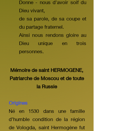
Donne - nous d'avoir soif du
Dieu vivant,
de sa parole, de sa coupe et
du partage fraternel.
Ainsi nous rendons gloire au
Dieu unique en trois
personnes.
Mémoire de saint HERMOGENE,
Patriarche de Moscou et de toute
la Russie
Origines
Né en 1530 dans une famille
d’humble condition de la région
de Vologda, saint Hermogène fut