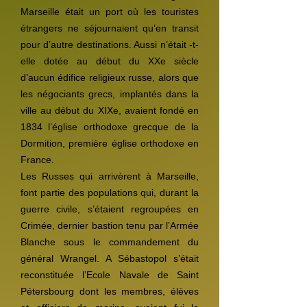
Marseille était un port où les touristes
étrangers ne séjournaient qu’en transit
pour d’autre destinations. Aussi n’était -t-
elle dotée au début du XXe siècle
d’aucun édifice religieux russe, alors que
les négociants grecs, implantés dans la
ville au début du XIXe, avaient fondé en
1834 l’église orthodoxe grecque de la
Dormition, première église orthodoxe en
France.
Les Russes qui arrivèrent à Marseille,
font partie des populations qui, durant la
guerre civile, s’étaient regroupées en
Crimée, dernier bastion tenu par l’Armée
Blanche sous le commandement du
général Wrangel. A Sébastopol s’était
reconstituée l’Ecole Navale de Saint
Pétersbourg dont les membres, élèves