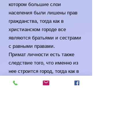
котором большие слои
населения были лишены прав
гражданства, тогда как в
христианском городе все
являются братьями и сестрами
с равными правами.
Примат личности есть также
следствие того, что именно из
нее строится город, тогда как в
греческом городе отечество
было выше личности,
полностью подчиненной городу
в целом.
Так, святитель Иоанн Златоуст
говорит нам, что наш град иной,