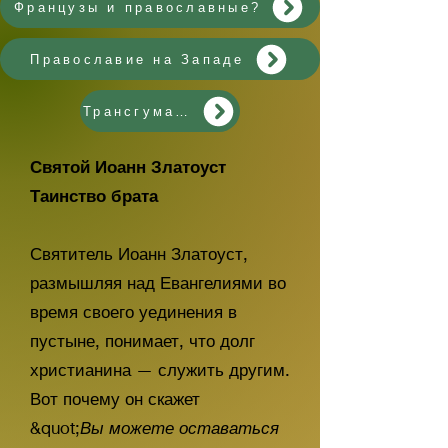
Французы и православные?
Православие на Западе
Трансгуманизм
Святой Иоанн Златоуст
Таинство брата
Святитель Иоанн Златоуст,
размышляя над Евангелиями во
время своего уединения в
пустыне, понимает, что долг
христианина — служить другим.
Вот почему он скажет
&quot;
Вы можете оставаться