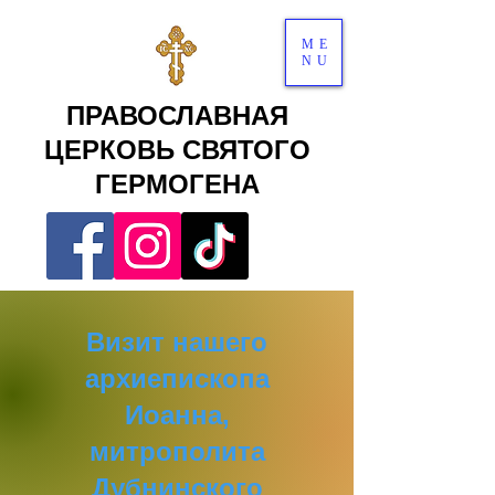
ME
NU
ПРАВОСЛАВНАЯ
ЦЕРКОВЬ СВЯТОГО
ГЕРМОГЕНА
Визит нашего
архиепископа
Иоанна,
митрополита
Дубнинского